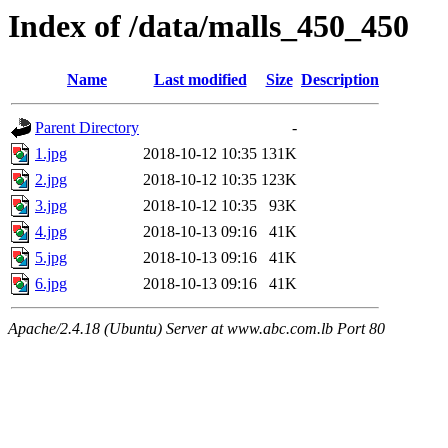
Index of /data/malls_450_450
Name
Last modified
Size
Description
Parent Directory
-
1.jpg
2018-10-12 10:35
131K
2.jpg
2018-10-12 10:35
123K
3.jpg
2018-10-12 10:35
93K
4.jpg
2018-10-13 09:16
41K
5.jpg
2018-10-13 09:16
41K
6.jpg
2018-10-13 09:16
41K
Apache/2.4.18 (Ubuntu) Server at www.abc.com.lb Port 80